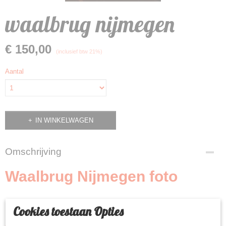
waalbrug nijmegen
€ 150,00
(inclusief btw 21%)
Aantal
IN WINKELWAGEN
Omschrijving
Waalbrug Nijmegen foto
Cookies toestaan Opties
Kan met of zonder lijst geleverd worden
eventueel lijst naar keuze met of zonder passpartou en ook welk glas u