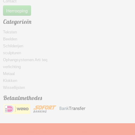
Contact
Herroeping
Categorieën
Teksten
Beelden
Schilderijen
sculpturen
Ophangsystemen Arti teq
verlichting
Metaal
Klokken
Wissellijsten
Betaalmethodes
© 2026 www.kadowinkelgerritsen.nl - Powered by Shoppagina.nl