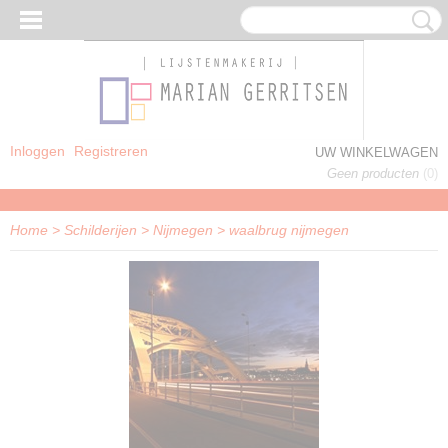
Inloggen
Registreren
UW WINKELWAGEN
Geen producten
(0)
Home
>
Schilderijen
>
Nijmegen
>
waalbrug nijmegen
J WOONDECORATIE