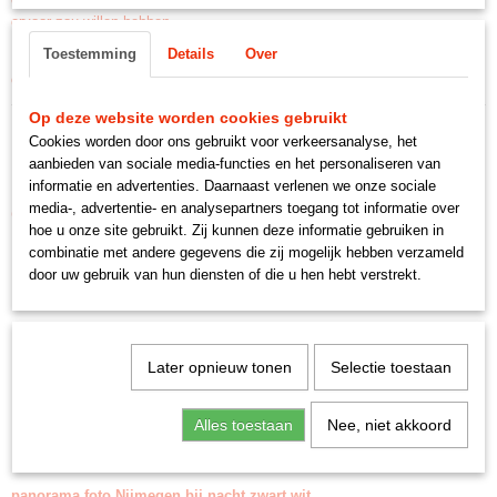
ervoor zou willen hebben
Toestemming
Details
Over
Foto's kunnen ook op aluminium gedrukt worden met een glans of mat of
op dibond is ook een optie
Op deze website worden cookies gebruikt
Cookies worden door ons gebruikt voor verkeersanalyse, het
aanbieden van sociale media-functies en het personaliseren van
informatie en advertenties. Daarnaast verlenen we onze sociale
media-, advertentie- en analysepartners toegang tot informatie over
Ook interessant
hoe u onze site gebruikt. Zij kunnen deze informatie gebruiken in
combinatie met andere gegevens die zij mogelijk hebben verzameld
door uw gebruik van hun diensten of die u hen hebt verstrekt.
Later opnieuw tonen
Selectie toestaan
Alles toestaan
Nee, niet akkoord
panorama foto Nijmegen bij nacht zwart wit