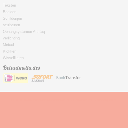
Teksten
Beelden
Schilderijen
sculpturen
Ophangsystemen Arti teq
verlichting
Metaal
Klokken
Wissellijsten
Betaalmethodes
© 2026 www.kadowinkelgerritsen.nl - Powered by Shoppagina.nl