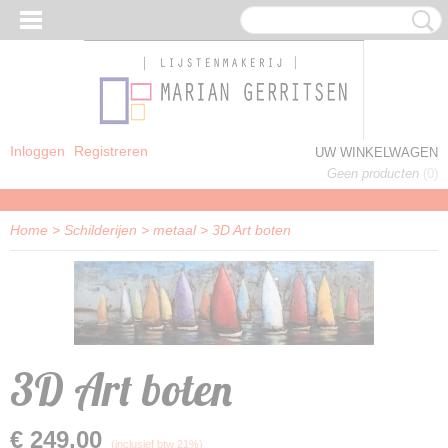
Inloggen
Registreren
UW WINKELWAGEN
Geen producten
(0)
Home
>
Schilderijen
>
metaal
>
3D Art boten
3D Art boten
€ 249,00
J WOONDECORATIE
(inclusief btw 21%)