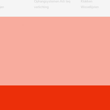
Ophangsystemen Arti teq
Klokken
jen
verlichting
Wissellijsten
© 2026 www.kadowinkelgerritsen.nl - Powered by Shoppagina.nl