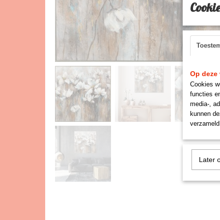
Cookie
Toeste
Op deze 
Cookies wo
functies e
media-, ad
kunnen dez
verzameld 
Later 