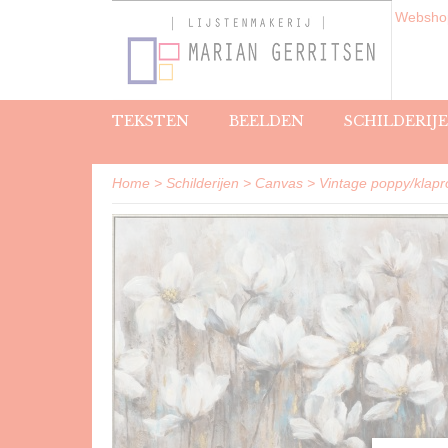
Webshop
TEKSTEN
BEELDEN
SCHILDERIJ
Home
>
Schilderijen
>
Canvas
>
Vintage poppy/klapro