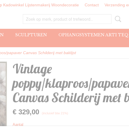
 Kadowinkel Lijstenmakerij Woondecoratie
Contact
Verzending e
EN
SCULPTUREN
OPHANGSYSTEMEN ARTI TEQ
os/papaver Canvas Schilderij met baklijst
Vintage
poppy/klaproos/papave
Canvas Schilderij met b
€ 329,00
(inclusief btw 21%)
Aantal