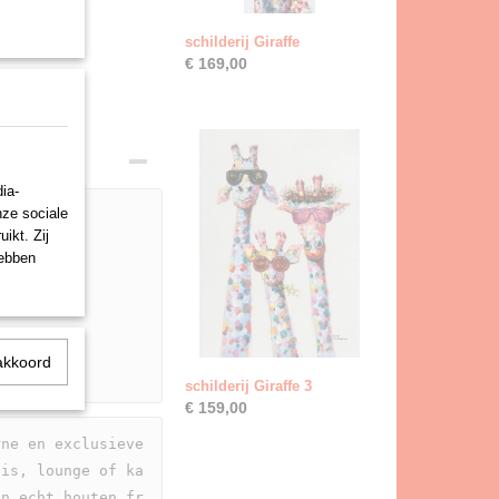
schilderij Giraffe
€ 169,00
ia-
nze sociale
ikt. Zij
hebben
akkoord
schilderij Giraffe 3
€ 159,00
ne en exclusieve 
uis, lounge of ka
en echt houten fr