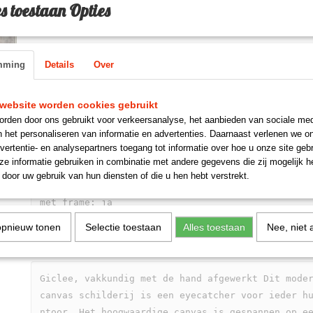
s toestaan Opties
IN WINKELWAGEN
mming
Details
Over
Omschrijving
website worden cookies gebruikt
rden door ons gebruikt voor verkeersanalyse, het aanbieden van sociale med
n het personaliseren van informatie en advertenties. Daarnaast verlenen we o
Afmetingen: 100 cm x 100 cm x 5 cm

vertentie- en analysepartners toegang tot informatie over hoe u onze site gebru
Materiaal: canvas op houten frame

e informatie gebruiken in combinatie met andere gegevens die zij mogelijk 
Acrylverf

door uw gebruik van hun diensten of die u hen hebt verstrekt.
Effect: metaalfolie

met frame: ja

Techniek: Giclée

opnieuw tonen
Selectie toestaan
Alles toestaan
Nee, niet 
Formaat: vierkant
Giclee, vakkundig met de hand afgewerkt Dit moder
canvas schilderij is een eyecatcher voor ieder h
ntoor. Het hoogwaardige canvas is gespannen op e