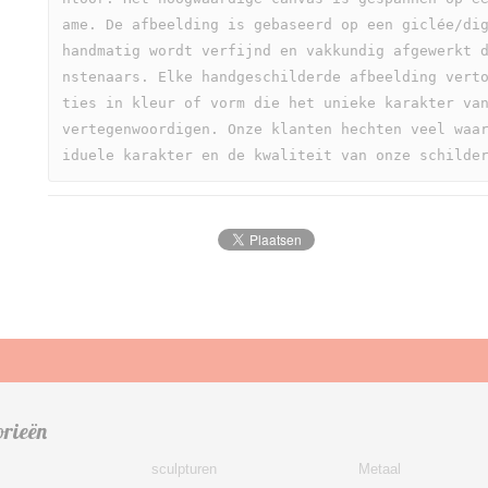
ame. De afbeelding is gebaseerd op een giclée/dig
handmatig wordt verfijnd en vakkundig afgewerkt 
nstenaars. Elke handgeschilderde afbeelding vert
ties in kleur of vorm die het unieke karakter van
vertegenwoordigen. Onze klanten hechten veel waa
iduele karakter en de kwaliteit van onze schilde
orieën
sculpturen
Metaal