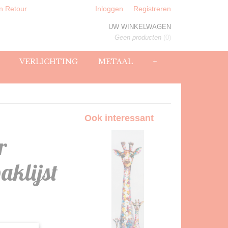
n Retour
Inloggen
Registreren
UW WINKELWAGEN
Geen producten
(0)
VERLICHTING
METAAL
+
Ook interessant
r
aklijst