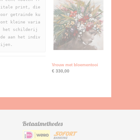
itale print, die 
door getrainde ku
oont kleine varia
 het schilderij 
rde aan het indiv
rijen. 
Vrouw met bloementooi
€ 330,00
Betaalmethodes