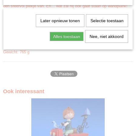
een sfeervol plekje van. En… wat zal hij ook gaaf staan op wandplank!
Hoogte 21 cm
Later opnieuw tonen
Selectie toestaan
Breedte 16 cm
Diepte 28 cm
Alles toestaan
Nee, niet akkoord
Kleur: multi
Materiaal: Polyresin
Gewicht: 765 g
Ook interessant