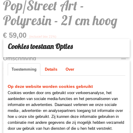
Pop/Street Art -
Polyresin - 21 cm hoog
€ 59,00
(inclusief btw 21%)
Cookies toestaan Opties
Omschrijving
Gilde Handwerk Mops Hond - Sculptuur Beeld - Pop/Street Art - Polyresin
Toestemming
Details
Over
- 21 cm hoog
Pop/Street Art is weer helemaal terug in de interieurtrends. En vooral een
Op deze website worden cookies gebruikt
beeld/sculptuur van een dier is een echte musthave.
Cookies worden door ons gebruikt voor verkeersanalyse, het
aanbieden van sociale media-functies en het personaliseren van
Dus ben je Gek op design en hou je van interieurmusthaves? Dan is dit
informatie en advertenties. Daarnaast verlenen we onze sociale
gave beeld van een
Mops
van het trendy merk Gilde Handwerk echt iets
media-, advertentie- en analysepartners toegang tot informatie over
voor jou. Om de nek zit een riempje met een zilver belletje. Het street/pop
hoe u onze site gebruikt. Zij kunnen deze informatie gebruiken in
art werk op de beelden wordt speciaal voor Gilde Handwerk gemaakt door
combinatie met andere gegevens die zij mogelijk hebben verzameld
de meester van de pop art Oliver Klapp
door uw gebruik van hun diensten of die u hen hebt verstrekt.
Plaats hem op je eettafel, dressoir of in de vensterbank en maak er zo